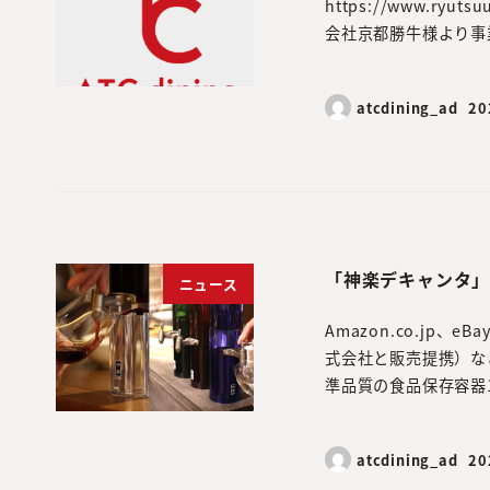
https://www.ryu
会社京都勝牛様より事業承
atcdining_ad
2
「神楽デキャンタ
ニュース
Amazon.co.j
式会社と販売提携）な
準品質の食品保存容器10
atcdining_ad
2