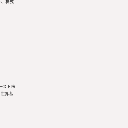
店舗を、株式
ィースト株
 世界基