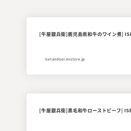
[牛屋銀兵衛]鹿児島県和牛のワイン煮| ISE
isetandoor.mistore.jp
[牛屋銀兵衛]黒毛和牛ローストビーフ| ISE