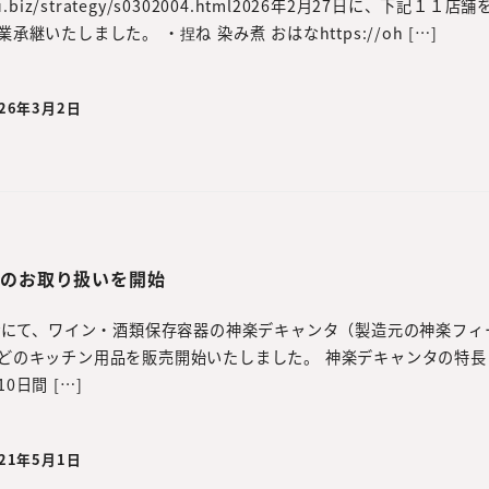
tsuu.biz/strategy/s0302004.html2026年2月27日に、下記１１
継いたしました。 ・捏ね 染み煮 おはなhttps://oh […]
026年3月2日
」のお取り扱いを開始
p、eBayにて、ワイン・酒類保存容器の神楽デキャンタ（製造元の神楽フ
どのキッチン用品を販売開始いたしました。 神楽デキャンタの特長
日間 […]
021年5月1日