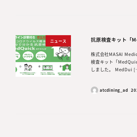
抗原検査キット「Me
ニュース
株式会社MASAI M
検査キット「MedQu
しました。 MedDui [
atcdining_ad
2