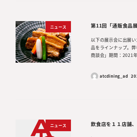
第11回「通販食品
ニュース
以下の展示会に出展い
品をラインナップ。弊
商談会」期間：2021年9
atcdining_ad
2
飲食店を１１店舗
ニュース