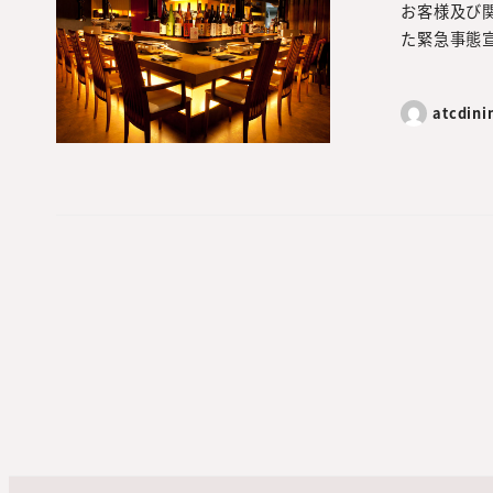
お客様及び
た緊急事態
atcdini
投
稿
の